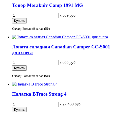
Топор Morakniv Camp 1991 MG
589
руб
x
Склад: Большой запас
(50)
Лопата складная Canadian Camper CC-S001
для снега
655
руб
x
Склад: Большой запас
(50)
Палатка BTrace Strong 4
27 480
руб
x