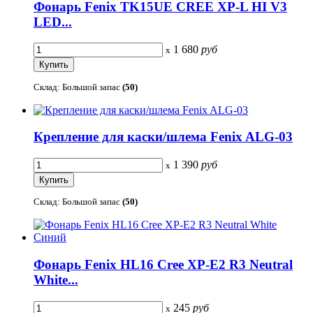
Фонарь Fenix TK15UE CREE XP-L HI V3
LED...
1 680
руб
x
Склад: Большой запас
(50)
Крепление для каски/шлема Fenix ALG-03
1 390
руб
x
Склад: Большой запас
(50)
Фонарь Fenix HL16 Cree XP-E2 R3 Neutral
White...
245
руб
x