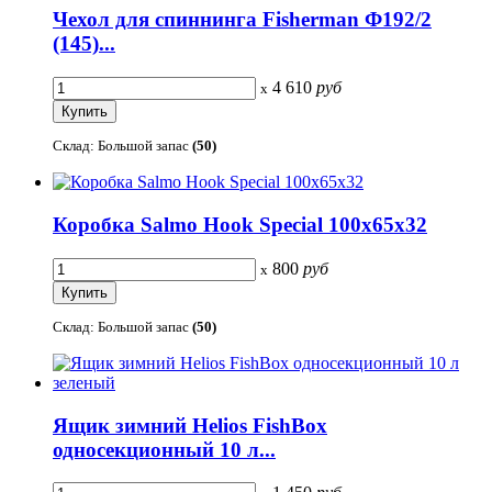
Чехол для спиннинга Fisherman Ф192/2
(145)...
4 610
руб
x
Склад: Большой запас
(50)
Коробка Salmo Hook Special 100х65х32
800
руб
x
Склад: Большой запас
(50)
Ящик зимний Helios FishBox
односекционный 10 л...