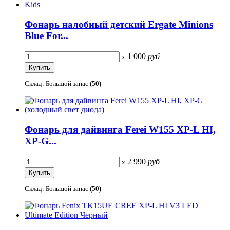
Фонарь налобный детский Ergate Minions
Blue For...
1 000
руб
x
Склад: Большой запас
(50)
Фонарь для дайвинга Ferei W155 XP-L HI,
XP-G...
2 990
руб
x
Склад: Большой запас
(50)