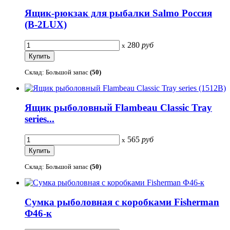
Ящик-рюкзак для рыбалки Salmo Россия
(B-2LUX)
280
руб
x
Склад: Большой запас
(50)
Ящик рыболовный Flambeau Classic Tray
series...
565
руб
x
Склад: Большой запас
(50)
Сумка рыболовная с коробками Fisherman
Ф46-к