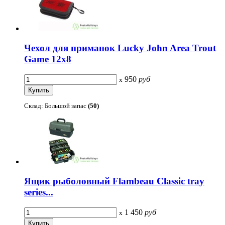
Чехол для приманок Lucky John Area Trout
Game 12х8
950
руб
x
Склад: Большой запас
(50)
Ящик рыболовный Flambeau Classic tray
series...
1 450
руб
x