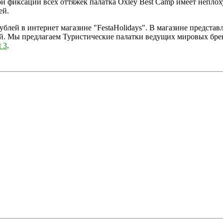
При фиксации всех оттяжек палатка Oxley Best Camp имеет непл
ей.
рублей в интернет магазине "FestaHolidays". В магазине предст
й. Мы предлагаем Туристические палатки ведущих мировых брен
 3
.