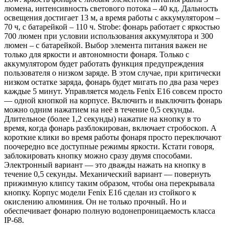
люмена, интенсивность светового потока – 40 кд. Дальность
освещения достигает 13 м, а время работы с аккумулятором –
70 ч, с батарейкой – 110 ч. Strobe: фонарь работает с яркостью
700 люмен при условии использования аккумулятора и 300
люмен – с батарейкой. Выбор элемента питания важен не
только для яркости и автономности фонаря. Только с
аккумулятором будет работать функция предупреждения
пользователя о низком заряде. В этом случае, при критически
низком остатке заряда, фонарь будет мигать по два раза через
каждые 5 минут. Управляется модель Fenix E16 совсем просто
— одной кнопкой на корпусе. Включить и выключить фонарь
можно одним нажатием на неё в течение 0,5 секунды.
Длительное (более 1,2 секунды) нажатие на кнопку в то
время, когда фонарь разблокирован, включает стробоскоп. А
короткие клики во время работы фонаря просто переключают
поочередно все доступные режимы яркости. Кстати говоря,
заблокировать кнопку можно сразу двумя способами.
Электронный вариант — это дважды нажать на кнопку в
течение 0,5 секунды. Механический вариант — повернуть
прижимную клипсу таким образом, чтобы она перекрывала
кнопку. Корпус модели Fenix E16 сделан из стойкого к
окислению алюминия. Он не только прочный. Но и
обеспечивает фонарю полную водонепроницаемость класса
IP-68.