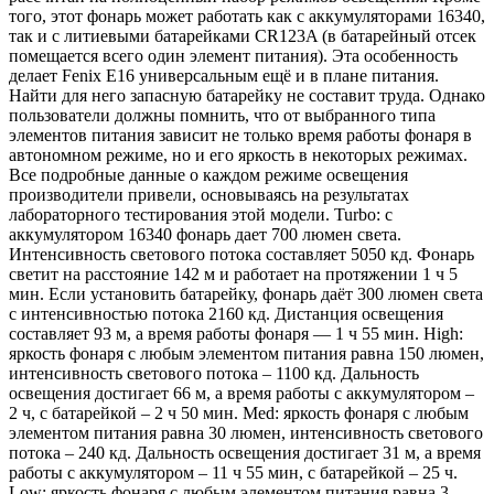
того, этот фонарь может работать как с аккумуляторами 16340,
так и с литиевыми батарейками CR123A (в батарейный отсек
помещается всего один элемент питания). Эта особенность
делает Fenix E16 универсальным ещё и в плане питания.
Найти для него запасную батарейку не составит труда. Однако
пользователи должны помнить, что от выбранного типа
элементов питания зависит не только время работы фонаря в
автономном режиме, но и его яркость в некоторых режимах.
Все подробные данные о каждом режиме освещения
производители привели, основываясь на результатах
лабораторного тестирования этой модели. Turbo: с
аккумулятором 16340 фонарь дает 700 люмен света.
Интенсивность светового потока составляет 5050 кд. Фонарь
светит на расстояние 142 м и работает на протяжении 1 ч 5
мин. Если установить батарейку, фонарь даёт 300 люмен света
с интенсивностью потока 2160 кд. Дистанция освещения
составляет 93 м, а время работы фонаря — 1 ч 55 мин. High:
яркость фонаря с любым элементом питания равна 150 люмен,
интенсивность светового потока – 1100 кд. Дальность
освещения достигает 66 м, а время работы с аккумулятором –
2 ч, с батарейкой – 2 ч 50 мин. Med: яркость фонаря с любым
элементом питания равна 30 люмен, интенсивность светового
потока – 240 кд. Дальность освещения достигает 31 м, а время
работы с аккумулятором – 11 ч 55 мин, с батарейкой – 25 ч.
Low: яркость фонаря с любым элементом питания равна 3