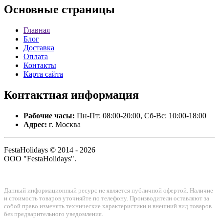
Основные
страницы
Главная
Блог
Доставка
Оплата
Контакты
Карта сайта
Контактная
информация
Рабочие часы:
Пн-Пт: 08:00-20:00, Сб-Вс: 10:00-18:00
Адрес:
г. Москва
FestaHolidays © 2014 - 2026
ООО "FestaHolidays".
Данный информационный ресурс не является публичной офертой. Наличие
и стоимость товаров уточняйте по телефону. Производители оставляют за
собой право изменять технические характеристики и внешний вид товаров
без предварительного уведомления.