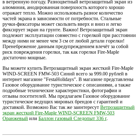
в ветренную погоду. Разноцветный ветрозащитный экран из
алюминия, анодированная поверхность которого хорошо
отражает тепло. Можно использовать разное количество
частей экрана в зависимости от потребности. Стальные
ручки-фиксаторы может скользить вверх и вниз и легко
фиксирует экран на грунте. Важно! Ветрозащитный экран
подлежит эксплуатации совместно с горелкой при расстоянии
между ними не менее чем 3 см от любой детали горелки!
Пренебрежение данным предупреждением влечёт за собой
риск повреждения горелки, так как горелки Fire-Maple
достаточно мощные.
Вы можете купить Ветрозащитный экран жесткий Fire-Maple
WIND-SCREEN FMW-503 Синий всего за 999.00 рублей в
интернет магазине "FestaHolidays". В магазине представлены
Газовое оборудование туристическое с описаниями, а также
подробные технические характеристики, фотографии и
отзывы посетителей. Мы предлагаем Газовое оборудование
туристическое ведущих мировых брендов с гарантией и
доставкой. Возможно Вас так же заинтересут
Ветрозащитный
экран жесткий Fire-Maple WIND-SCREEN FMW-503
Оранжевый
или
Баллон газовый Следопыт 336 г
.