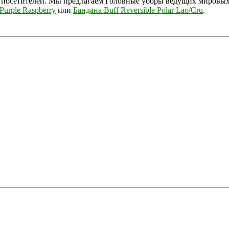
 посетителей. Мы предлагаем Головные уборы ведущих мировых 
 Purple Raspberry
или
Бандана Buff Reversible Polar Lao/Cru
.