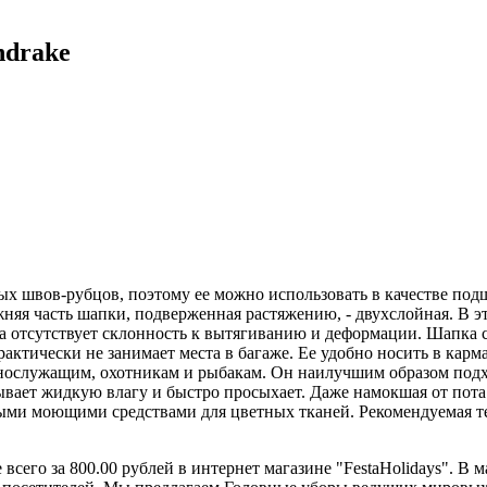
ndrake
ых швов-рубцов, поэтому ее можно использовать в качестве подш
яя часть шапки, подверженная растяжению, - двухслойная. В это
а отсутствует склонность к вытягиванию и деформации. Шапка с
практически не занимает места в багаже. Ее удобно носить в кар
ослужащим, охотникам и рыбакам. Он наилучшим образом подхо
ывает жидкую влагу и быстро просыхает. Даже намокшая от пота
нными моющими средствами для цветных тканей. Рекомендуемая т
всего за 800.00 рублей в интернет магазине "FestaHolidays". В