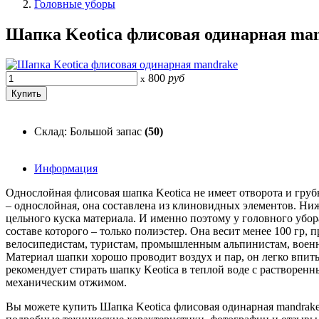
Головные уборы
Шапка Keotica флисовая одинарная ma
800
руб
x
Склад: Большой запас
(50)
Информация
Однослойная флисовая шапка Keotica не имеет отворота и груб
– однослойная, она составлена из клиновидных элементов. Нижн
цельного куска материала. И именно поэтому у головного убор
составе которого – только полиэстер. Она весит менее 100 гр, 
велосипедистам, туристам, промышленным альпинистам, военн
Материал шапки хорошо проводит воздух и пар, он легко впит
рекомендует стирать шапку Keotica в теплой воде с растворе
механическим отжимом.
Вы можете купить Шапка Keotica флисовая одинарная mandrake 