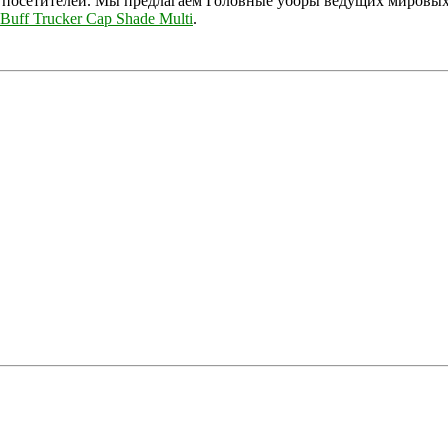
 посетителей. Мы предлагаем Головные уборы ведущих мировых 
Buff Trucker Cap Shade Multi
.