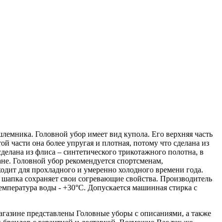
лемника. Головной убор имеет вид купола. Его верхняя часть
й части она более упругая и плотная, потому что сделана из
делана из флиса – синтетического трикотажного полотна, в
мане. Головной убор рекомендуется спортсменам,
дит для прохладного и умеренно холодного времени года.
 шапка сохраняет свои согревающие свойства. Производитель
емпература воды - +30°С. Допускается машинная стирка с
 магазине представлены Головные уборы с описаниями, а также