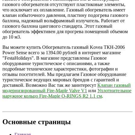
газового обогревателя отсутствуют пластиковые элементы,
что исключает их оплавление. Газовый обогреватель имеет
клапан избыточного давления, пластину подогрева газового
баллона, надежный вольфрамовый излучатель. Работает от
газового баллона цангового стандарта. Этот газовый
обогреватель эффективен для прогрева помещений объемом
до 10 м3.
Вы можете купить Обогреватель газовый Kovea ТКН-2006
Power Sense всего за 1394.00 рублей в интернет магазине
"FestaHolidays". В магазине представлены Газовое
оборудование туристическое с описаниями, а также
подробные технические характеристики, фотографии и
отзывы посетителей. Мы предлагаем Газовое оборудование
туристическое ведущих мировых брендов с гарантией и
доставкой. Возможно Вас так же заинтересут
Клапан газовый
модернизированный Fire-Maple Valve V1
или
Уплотнительное
наружное кольцо Fire-Maple O-RINGS R2 1.1 см
.
Основные
страницы
Главная