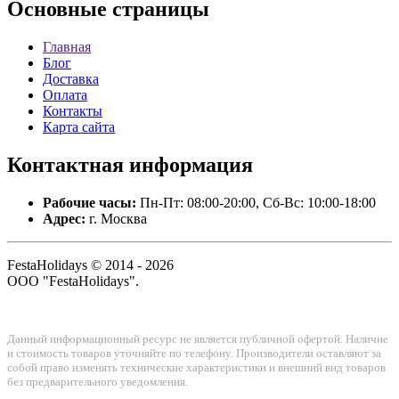
Основные
страницы
Главная
Блог
Доставка
Оплата
Контакты
Карта сайта
Контактная
информация
Рабочие часы:
Пн-Пт: 08:00-20:00, Сб-Вс: 10:00-18:00
Адрес:
г. Москва
FestaHolidays © 2014 - 2026
ООО "FestaHolidays".
Данный информационный ресурс не является публичной офертой. Наличие
и стоимость товаров уточняйте по телефону. Производители оставляют за
собой право изменять технические характеристики и внешний вид товаров
без предварительного уведомления.