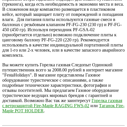
(трекинга), когда есть необходимость в экономии места и веса.
В сложенном виде компактно размещается в пластиковом
кейсе, который защищает плиту от повреждений и попадания
влаги. Для питания плиты используются газовые смеси в
баллонах с резьбовым клапаном PF-FG-230 (230 гр) и PF-FG-
450 (450 гр). Используя переходник PF-GSA-02
(приобретается отдельно) возможно подключение плиты к
цанговому баллону PF-FG-220 (220 гр). Рекомендуется
использовать в качестве индивидуальной портативной плиты
для 1-го или 2-х человек, или в качестве запасного аварийного
комплекта.
Вы можете купить Горелка газовая Следопыт Одинокий
путешественник всего за 2008.00 рублей в интернет магазине
"FestaHolidays". В магазине представлены Газовое
оборудование туристическое с описаниями, а также
подробные технические характеристики, фотографии и
отзывы посетителей. Мы предлагаем Газовое оборудование
туристическое ведущих мировых брендов с гарантией и
доставкой. Возможно Вас так же заинтересут
Горелка газовая
с ветрозащитой Fire-Maple RAGING FWS-02
или
Таганок Fire-
Maple POT HOLDER
.