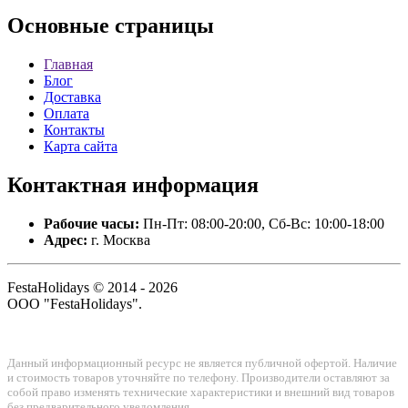
Основные
страницы
Главная
Блог
Доставка
Оплата
Контакты
Карта сайта
Контактная
информация
Рабочие часы:
Пн-Пт: 08:00-20:00, Сб-Вс: 10:00-18:00
Адрес:
г. Москва
FestaHolidays © 2014 - 2026
ООО "FestaHolidays".
Данный информационный ресурс не является публичной офертой. Наличие
и стоимость товаров уточняйте по телефону. Производители оставляют за
собой право изменять технические характеристики и внешний вид товаров
без предварительного уведомления.