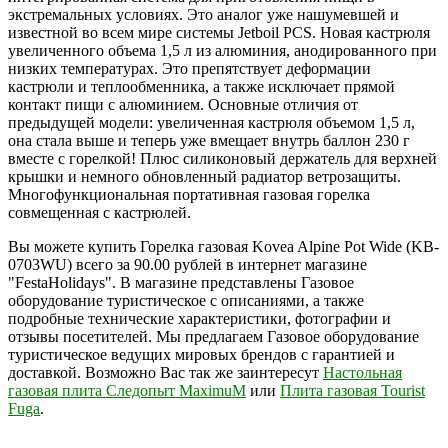
экстремальных условиях. Это аналог уже нашумевшей и
известной во всем мире системы Jetboil PCS. Новая кастрюля
увеличенного объема 1,5 л из алюминия, анодированного при
низких температурах. Это препятствует деформации
кастрюли и теплообменника, а также исключает прямой
контакт пищи с алюминием. Основные отличия от
предыдущей модели: увеличенная кастрюля объемом 1,5 л,
она стала выше и теперь уже вмещает внутрь баллон 230 г
вместе с горелкой! Плюс силиконовый держатель для верхней
крышки и немного обновленный радиатор ветрозащиты.
Многофункциональная портативная газовая горелка
совмещенная с кастрюлей.
Вы можете купить Горелка газовая Kovea Alpine Pot Wide (KB-
0703WU) всего за 90.00 рублей в интернет магазине
"FestaHolidays". В магазине представлены Газовое
оборудование туристическое с описаниями, а также
подробные технические характеристики, фотографии и
отзывы посетителей. Мы предлагаем Газовое оборудование
туристическое ведущих мировых брендов с гарантией и
доставкой. Возможно Вас так же заинтересут
Настольная
газовая плита Следопыт MaximuM
или
Плита газовая Tourist
Fuga
.