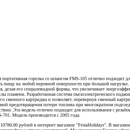
я портативная горелка со шлангом FMS-105 отлично подходит для
ь пищу на любой неровной поверхности при большой нагрузке. 
мя, делая его спиралевидной формы, что увеличивает энергоэфф
илы пламени. Разработанная система пьезоэлектрического поджиг
го сменного картриджа и позволяет, перевернув сменный картри
емой предотвращения потери топлива при многократном подсоед
ествии. Эта модель отлично подходит для использования с рез
701. Модель производится с 2005 года.
 10780.00 рублей в интернет магазине "FestaHolidays". В магази