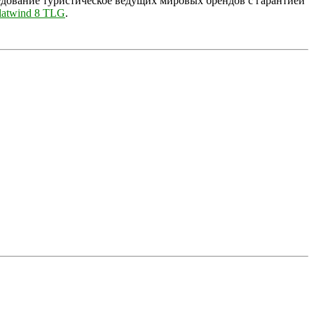
удование туристическое ведущих мировых брендов с гарантией
latwind 8 TLG
.