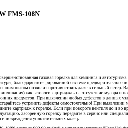
NEW FMS-108N
овершенствованная газовая горелка для кемпинга и автотуризма 
ратуры, благодаря интегрированной системе предварительного п
ешним щитом позволит противостоять даже в сильный ветер. В
винчивания) как газового картриджа - на отсутствие мусора и по
оронних предметов. При выявлении любых дефектов в данных уз
 старайтесь устранить дефекты самостоятельно! При выявлении м
ините картридж к горелке. Если при повороте вентиля до и во в
уатацию. Засоренную горелку передайте в сервис или специалис
ра и повреждения уплотнительных колец.