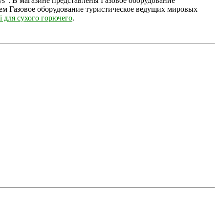
ys". В магазине представлены Газовое оборудование
аем Газовое оборудование туристическое ведущих мировых
 для сухого горючего
.