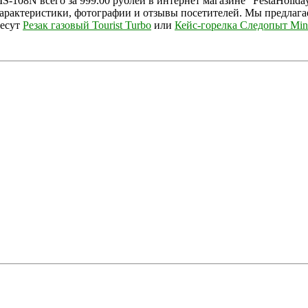
108N всего за 999.00 рублей в интернет магазине "FestaHolida
характеристики, фотографии и отзывы посетителей. Мы предлаг
ресут
Резак газовый Tourist Turbo
или
Кейс-горелка Следопыт Mini