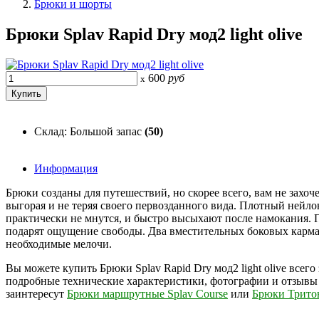
Брюки и шорты
Брюки Splav Rapid Dry мод2 light olive
600
руб
x
Склад: Большой запас
(50)
Информация
Брюки созданы для путешествий, но скорее всего, вам не захоч
выгорая и не теряя своего первозданного вида. Плотный нейло
практически не мнутся, и быстро высыхают после намокания. 
подарят ощущение свободы. Два вместительных боковых карман
необходимые мелочи.
Вы можете купить Брюки Splav Rapid Dry мод2 light olive всего
подробные технические характеристики, фотографии и отзывы
заинтересут
Брюки маршрутные Splav Course
или
Брюки Тритон