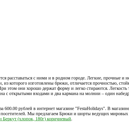
ется расставаться с ними и в родном городе. Легкие, прочные и 
н, из которого изготовлены брюки, отличается прочностью, сто
При этом они хорошо держат форму и легко стираются. Легкость
а с открытыми входами и два кармана на молнии – один набедре
 за 600.00 рублей в интернет магазине "FestaHolidays". В магаз
 посетителей. Мы предлагаем Брюки и шорты ведущих мировых б
 Беркут (хлопок, 180г) коричневый
.