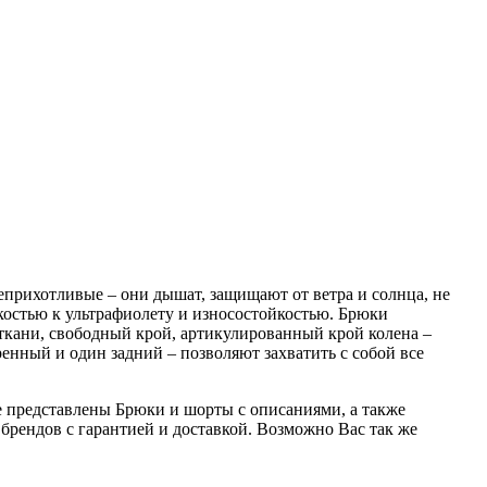
неприхотливые – они дышат, защищают от ветра и солнца, не
йкостью к ультрафиолету и износостойкостью. Брюки
 ткани, свободный крой, артикулированный крой колена –
нный и один задний – позволяют захватить с собой все
ине представлены Брюки и шорты с описаниями, а также
рендов с гарантией и доставкой. Возможно Вас так же