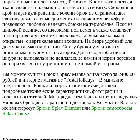
порезам и механическим воздействиям. Кроме того плотная
ткань является надежной защитой от насекомых. Свободный
крой и артикулированные колени брюк не ограничивают
свободу даже в случае движения по сложному рельефу и
позволяют свободно надевать брюки на термобелье. Пояс на
широкой резинке, со шлевками под ремень также оставляет
простор для внутренних слоев одежды. Боковые карманы
открытые, с вертикальными входами. На бедре удобный для
доступа карман на молнии. Снизу брюки утягиваются
резиновым шнуром с фиксатором. Для того, чтобы петля
шнура не выпадала и не цеплялась за камни и корни деревьев,
она прихвачена внутри штанины петелькой из стропы.
Вы можете купить Брюки Splav Mantis олива всего за 2400.00
рублей в интернет магазине "FestaHolidays". В магазине
представлены Брюки и шорты с описаниями, а также
подробные технические характеристики, фотографии и
отзывы посетителей. Мы предлагаем Брюки и шорты ведущих
мировых брендов с гарантией и доставкой. Возможно Вас так
же заинтересут
Брюки Splav Element
или
Брюки самосбросы
Splav Course
.