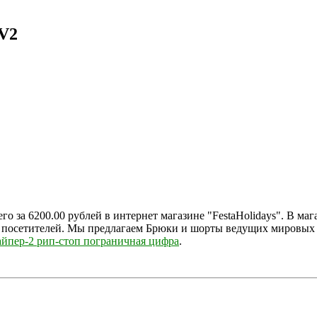
V2
о за 6200.00 рублей в интернет магазине "FestaHolidays". В ма
 посетителей. Мы предлагаем Брюки и шорты ведущих мировых б
айпер-2 рип-стоп пограничная цифра
.