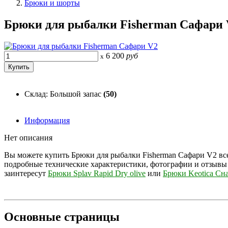
Брюки и шорты
Брюки для рыбалки Fisherman Сафари 
6 200
руб
x
Склад: Большой запас
(50)
Информация
Нет описания
Вы можете купить Брюки для рыбалки Fisherman Сафари V2 всег
подробные технические характеристики, фотографии и отзывы
заинтересут
Брюки Splav Rapid Dry olive
или
Брюки Keotica Сн
Основные
страницы