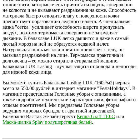
тонкие нити, которые очень приятны на ощупь, совершенно
не колются и не вызывают раздражения на коже. Способность
материала быстро отводить влагу с поверхности кожи
препятствует образованию ледяного налета. А специальная
вязка "сетка" усиливает способность шерсти пропускать
воздух, поэтому термомаска совершено не затрудняет
дыхание. В балаклаве LUK легко дышится и даже в самый
лютый мороз на ней не образуется ледяной налет.
Натуральная ткань мягко и приятно прилегает к телу, не
вызывая раздражений на лице. Термомаска практична и
долговечна – ее можно стирать в стиральной машине.
Балаклава LUK Lasting – лучшая защита от холода и непогоды
для нежной кожи лица.
Вы можете купить Балаклава Lasting LUK (160г/м2) черная
всего за 550.00 рублей в интернет магазине "FestaHolidays". В
магазине представлены Головные уборы с описаниями, а
также подробные технические характеристики, фотографии и
отзывы посетителей. Мы предлагаем Головные уборы
ведущих мировых брендов с гарантией и доставкой.
Возможно Вас так же заинтересут
Кепка Graff 110-С
или
Маска-шапка Splav полушерстяная белый
.