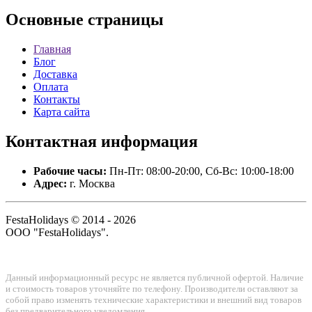
Основные
страницы
Главная
Блог
Доставка
Оплата
Контакты
Карта сайта
Контактная
информация
Рабочие часы:
Пн-Пт: 08:00-20:00, Сб-Вс: 10:00-18:00
Адрес:
г. Москва
FestaHolidays © 2014 - 2026
ООО "FestaHolidays".
Данный информационный ресурс не является публичной офертой. Наличие
и стоимость товаров уточняйте по телефону. Производители оставляют за
собой право изменять технические характеристики и внешний вид товаров
без предварительного уведомления.