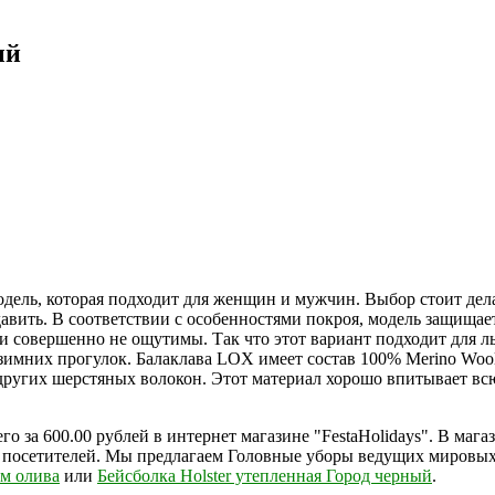
ый
одель, которая подходит для женщин и мужчин. Выбор стоит дел
 давить. В соответствии с особенностями покроя, модель защищае
 и совершенно не ощутимы. Так что этот вариант подходит для 
зимних прогулок. Балаклава LOX имеет состав 100% Merino Wool
 других шерстяных волокон. Этот материал хорошо впитывает всю
го за 600.00 рублей в интернет магазине "FestaHolidays". В ма
 посетителей. Мы предлагаем Головные уборы ведущих мировых 
ом олива
или
Бейсболка Holster утепленная Город черный
.