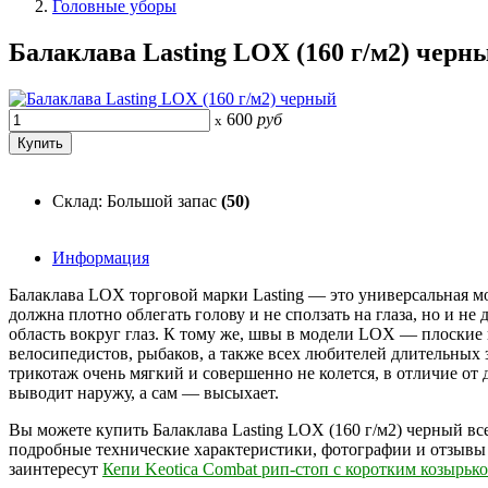
Головные уборы
Балаклава Lasting LOX (160 г/м2) черн
600
руб
x
Склад: Большой запас
(50)
Информация
Балаклава LOX торговой марки Lasting — это универсальная м
должна плотно облегать голову и не сползать на глаза, но и не
область вокруг глаз. К тому же, швы в модели LOX — плоские
велосипедистов, рыбаков, а также всех любителей длительных 
трикотаж очень мягкий и совершенно не колется, в отличие от
выводит наружу, а сам — высыхает.
Вы можете купить Балаклава Lasting LOX (160 г/м2) черный все
подробные технические характеристики, фотографии и отзывы
заинтересут
Кепи Keotica Combat рип-стоп с коротким козырьк